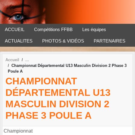
Panneau de gestion des cookies
ACCUEIL
Compétitions FFBB
Les équipes
ACTUALITES
PHOTOS & VIDÉOS
PARTENAIRES
Accueil
Championnat Départemental U13 Masculin Division 2 Phase 3
Poule A
CHAMPIONNAT
DÉPARTEMENTAL U13
MASCULIN DIVISION 2
PHASE 3 POULE A
Championnat