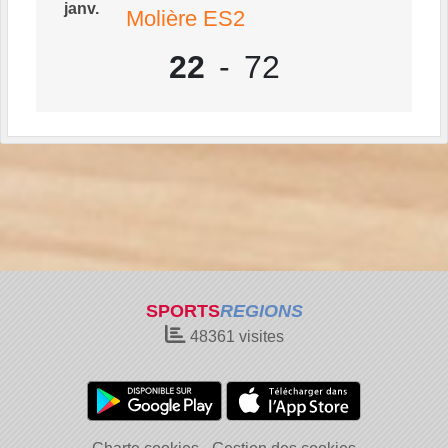
janv.
Molière ES2
22
-
72
SPORTS
REGIONS
48361
visites