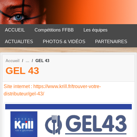
Panneau de gestion des cookies
ACCUEIL
Compétitions FFBB
Les équipes
ACTUALITES
PHOTOS & VIDÉOS
PARTENAIRES
Accueil
GEL 43
GEL 43
Site internet : https://www.krill.fr/trouver-votre-
distributeur/gel-43/